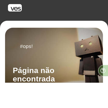
#ops!
Página não
encontrada
Desculpe, a página que você
está tentando acessar não
existe.